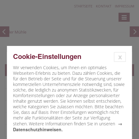
STARTSEITE
KONTAKT
IMPRESSUM
Toggle
navigatio
Cookie-Einstellungen
x
Wir verwenden Cookies, um Ihnen ein optimales
Grusswort des Dekan
Webseiten-Erlebnis zu bieten. Dazu zählen Cookies, die
für den Betrieb der Seite und für die Steuerung unserer
Pfarreien in Erlangen
kommerziellen Unternehmensziele notwendig sind, sowie
solche, die lediglich zu anonymen Statistikzwecken, für
Seelsorgebereiche
Komforteinstellungen oder zur Anzeige personalisierter
Inhalte genutzt werden. Sie können selbst entscheiden,
Das Erzbistum Bamberg
welche Kategorien Sie zulassen möchten. Bitte beachten
Sie, dass auf Basis Ihrer Einstellungen womöglich nicht
mehr alle Funktionalitäten der Seite zur Verfügung
Geschichte
stehen. Weitere Informationen finden Sie in unseren
Datenschutzhinweisen.
Pfarreien in den Landkreisen